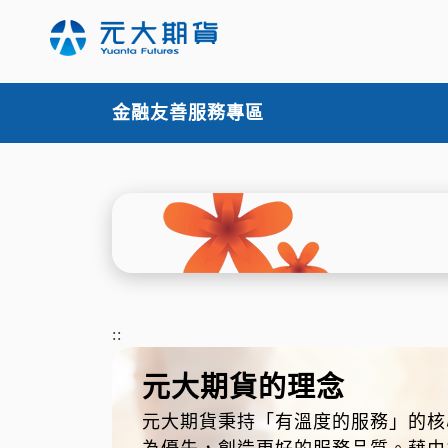
跳
至
主
要
內
金融友善服務專區
容
::
元大期貨的理念
元大期貨秉持「有溫度的服務」的核